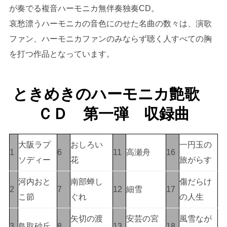
が奏でる複音ハーモニカ無伴奏独奏CD。
哀愁漂うハーモニカの音色にのせた名曲の数々は、演歌
ファン、ハーモニカファンのみならず聴く人すべての胸
を打つ作品となっています。
ときめきのハーモニカ艶歌
ＣＤ 第一弾 収録曲
大阪ラプ
おしろい
一円玉の
1
6
11
高瀬舟
16
ソディー
花
旅がらす
河内おと
南部蝉し
傷だらけ
2
7
12
細雪
17
こ節
ぐれ
の人生
矢切の渡
安芸の宮
風雪なが
3
鳥取砂丘
8
13
18