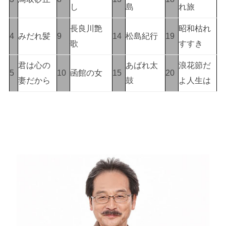
し
島
れ旅
長良川艶
昭和枯れ
4
みだれ髪
9
14
松島紀行
19
歌
すすき
君は心の
あばれ太
浪花節だ
5
10
函館の女
15
20
妻だから
鼓
よ人生は