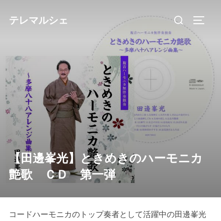
コ
検
テレマルシェ
ン
サイド
索
テ
対
ン
象:
ツ
へ
ス
キ
ッ
プ
【田邊峯光】ときめきのハーモニカ
艶歌 ＣＤ 第一弾
コードハーモニカのトップ奏者として活躍中の田邊峯光